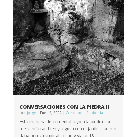
CONVERSACIONES CON LA PIEDRA II
por
jorge
|
Ene 12, 2022
|
Conciencia
,
Sabiduría
Esta mañana, le comentaba yo a la piedra que
me sentía tan bien y a gusto en el jardín, que me
daba pereza subir al coche y viajar 18