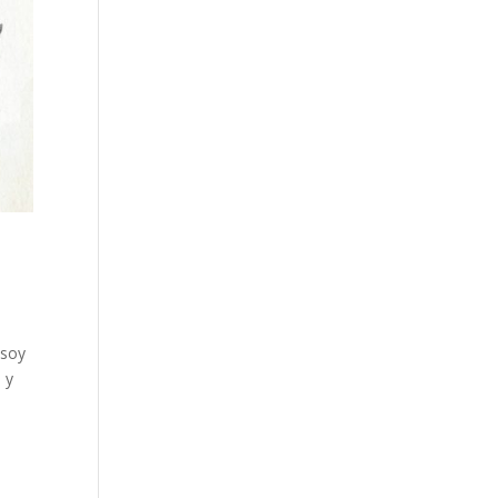
 soy
 y